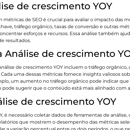
lise de crescimento YOY
 métricas de SEO é crucial para avaliar o impacto das m
ave, tráfego orgânico, taxas de conversão e outras métr
ncentrar esforços e recursos. Essa análise também ajud
de resultados.
 Análise de crescimento Y
nálise de crescimento YOY incluem o tráfego orgânico, a
ão. Cada uma dessas métricas fornece insights valiosos 
emplo, um aumento no tráfego orgânico pode indicar que
pode sugerir que o conteúdo está mais alinhado com as 
álise de crescimento YOY
OY, é necessário coletar dados de ferramentas de análise
 relatórios que mostrem o desempenho das métricas selec
ar a variação percentual entre os dois períodos, o que p