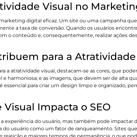
tividade Visual no Marketin
o marketing digital eficaz. Um site ou uma campanha que
amente a taxa de conversão. Quando os usuários encont
 com o conteúdo e, consequentemente, realizar ações de
ribuem para a Atratividade 
 a atratividade visual, destacam-se as cores, que pod
ível e harmoniosa; e as imagens, que devem ser de alta qu
é essencial para criar um design limpo e organizado, p
e Visual Impacta o SEO
ra a experiência do usuário, mas também pode impactar 
a do usuário como um fator de ranqueamento. Sites que
e rejeição e maiores tempos de permanência, o que pod