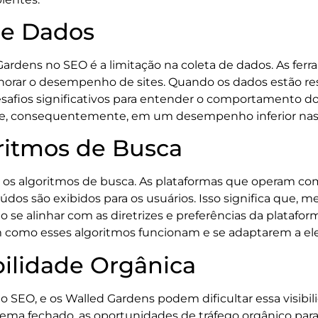
de Dados
Gardens no SEO é a limitação na coleta de dados. As f
horar o desempenho de sites. Quando os dados estão rest
afios significativos para entender o comportamento do u
 e, consequentemente, em um desempenho inferior nas
ritmos de Busca
os algoritmos de busca. As plataformas que operam com
dos são exibidos para os usuários. Isso significa que,
 se alinhar com as diretrizes e preferências da plataform
m como esses algoritmos funcionam e se adaptarem a ele
bilidade Orgânica
 do SEO, e os Walled Gardens podem dificultar essa visibi
ema fechado, as oportunidades de tráfego orgânico para 