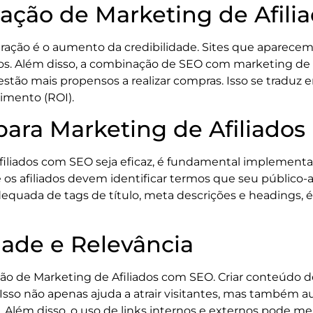
ração de Marketing de Afil
gração é o aumento da credibilidade. Sites que aparecem
ios. Além disso, a combinação de SEO com marketing de 
 estão mais propensos a realizar compras. Isso se traduz
timento (ROI).
para Marketing de Afiliados
filiados com SEO seja eficaz, é fundamental implementar
e os afiliados devem identificar termos que seu público-
equada de tags de título, meta descrições e headings, é
ade e Relevância
ção de Marketing de Afiliados com SEO. Criar conteúdo 
. Isso não apenas ajuda a atrair visitantes, mas tamb
O. Além disso, o uso de links internos e externos pode mel