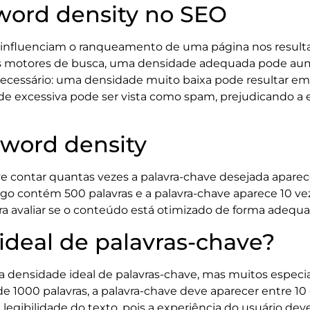
word density no SEO
 influenciam o ranqueamento de uma página nos resulta
dos motores de busca, uma densidade adequada pode aum
é necessário: uma densidade muito baixa pode resultar 
 excessiva pode ser vista como spam, prejudicando a e
yword density
ve contar quantas vezes a palavra-chave desejada aparec
tigo contém 500 palavras e a palavra-chave aparece 10 ve
para avaliar se o conteúdo está otimizado de forma adequ
ideal de palavras-chave?
a densidade ideal de palavras-chave, mas muitos especi
de 1000 palavras, a palavra-chave deve aparecer entre 10 
egibilidade do texto, pois a experiência do usuário deve