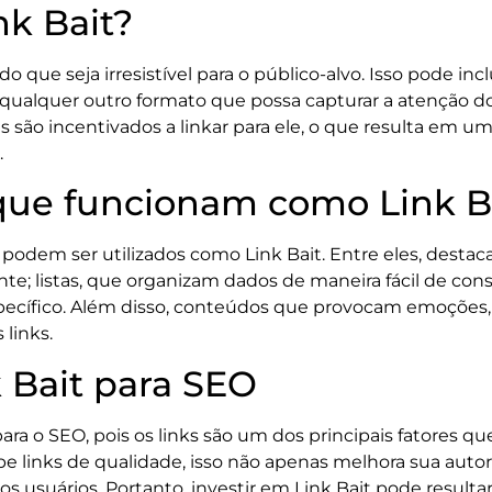
nk Bait?
do que seja irresistível para o público-alvo. Isso pode inclu
u qualquer outro formato que possa capturar a atenção
gs são incentivados a linkar para ele, o que resulta em um
.
que funcionam como Link B
podem ser utilizados como Link Bait. Entre eles, destac
te; listas, que organizam dados de maneira fácil de co
ífico. Além disso, conteúdos que provocam emoções, c
links.
 Bait para SEO
ra o SEO, pois os links são um dos principais fatores q
e links de qualidade, isso não apenas melhora sua au
s usuários. Portanto, investir em Link Bait pode result