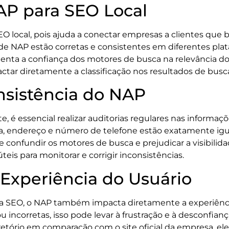
AP para SEO Local
 local, pois ajuda a conectar empresas a clientes que
 de NAP estão corretas e consistentes em diferentes pl
umenta a confiança dos motores de busca na relevância do
r diretamente a classificação nos resultados de busca 
nsistência do NAP
e, é essencial realizar auditorias regulares nas informa
sa, endereço e número de telefone estão exatamente igua
e confundir os motores de busca e prejudicar a visibili
is para monitorar e corrigir inconsistências.
Experiência do Usuário
ara SEO, o NAP também impacta diretamente a experiênci
incorretas, isso pode levar à frustração e à desconfian
tório em comparação com o site oficial da empresa, ele