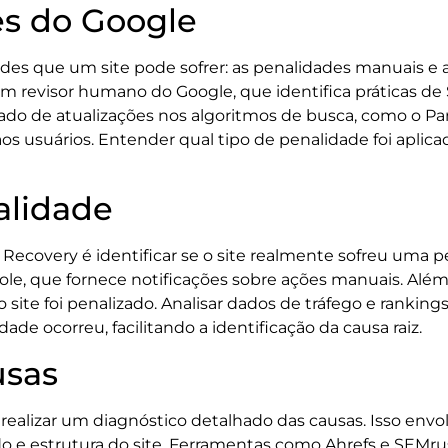
es do Google
ades que um site pode sofrer: as penalidades manuais e a
 revisor humano do Google, que identifica práticas de 
ltado de atualizações nos algoritmos de busca, como o P
s usuários. Entender qual tipo de penalidade foi aplicad
alidade
Recovery é identificar se o site realmente sofreu uma pe
le, que fornece notificações sobre ações manuais. Além
 site foi penalizado. Analisar dados de tráfego e ranking
 ocorreu, facilitando a identificação da causa raiz.
usas
 realizar um diagnóstico detalhado das causas. Isso envo
do e estrutura do site. Ferramentas como Ahrefs e SEMrus