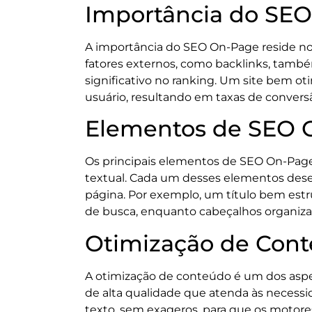
Importância do SE
A importância do SEO On-Page reside no
fatores externos, como backlinks, també
significativo no ranking. Um site bem o
usuário, resultando em taxas de conversã
Elementos de SEO 
Os principais elementos de SEO On-Page 
textual. Cada um desses elementos des
página. Por exemplo, um título bem est
de busca, enquanto cabeçalhos organizad
Otimização de Con
A otimização de conteúdo é um dos aspec
de alta qualidade que atenda às necessid
texto, sem exageros, para que os motore