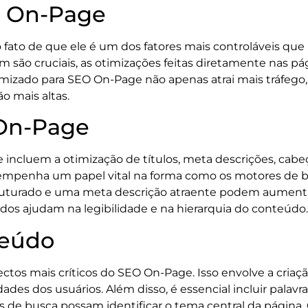
O On-Page
 fato de que ele é um dos fatores mais controláveis q
m são cruciais, as otimizações feitas diretamente nas 
timizado para SEO On-Page não apenas atrai mais tráfe
o mais altas.
On-Page
incluem a otimização de títulos, meta descrições, cab
empenha um papel vital na forma como os motores de b
ruturado e uma meta descrição atraente podem aumentar 
os ajudam na legibilidade e na hierarquia do conteúdo.
teúdo
tos mais críticos do SEO On-Page. Isso envolve a criaçã
ades dos usuários. Além disso, é essencial incluir palav
s de busca possam identificar o tema central da página.