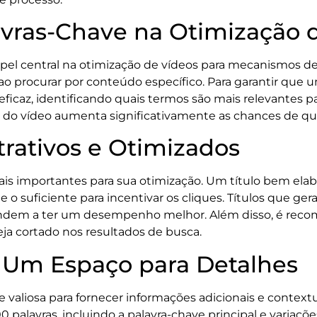
avras-Chave na Otimização 
 central na otimização de vídeos para mecanismos de 
ao procurar por conteúdo específico. Para garantir que u
ficaz, identificando quais termos são mais relevantes pa
gs do vídeo aumenta significativamente as chances de qu
trativos e Otimizados
ais importantes para sua otimização. Um título bem elab
e o suficiente para incentivar os cliques. Títulos que 
endem a ter um desempenho melhor. Além disso, é rec
eja cortado nos resultados de busca.
: Um Espaço para Detalhes
 valiosa para fornecer informações adicionais e contex
palavras, incluindo a palavra-chave principal e variações