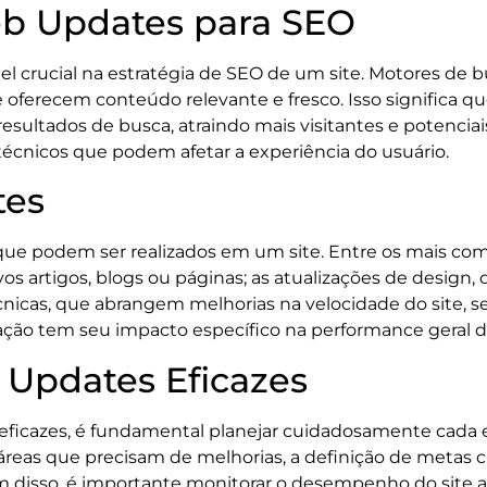
eb Updates para SEO
ucial na estratégia de SEO de um site. Motores de bus
oferecem conteúdo relevante e fresco. Isso significa qu
resultados de busca, atraindo mais visitantes e potenciais
técnicos que podem afetar a experiência do usuário.
tes
que podem ser realizados em um site. Entre os mais com
s artigos, blogs ou páginas; as atualizações de design,
técnicas, que abrangem melhorias na velocidade do site,
zação tem seu impacto específico na performance geral do
Updates Eficazes
ficazes, é fundamental planejar cuidadosamente cada eta
 áreas que precisam de melhorias, a definição de metas cl
isso, é importante monitorar o desempenho do site apó