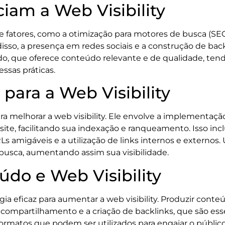
ciam a Web Visibility
 de fatores, como a otimização para motores de busca (SE
ém disso, a presença em redes sociais e a construção 
do, que oferece conteúdo relevante e de qualidade, tend
sas práticas.
para a Web Visibility
a melhorar a web visibility. Ele envolve a implementaç
e, facilitando sua indexação e ranqueamento. Isso inclu
Ls amigáveis e a utilização de links internos e externo
 busca, aumentando assim sua visibilidade.
do e Web Visibility
 eficaz para aumentar a web visibility. Produzir conteú
 compartilhamento e a criação de backlinks, que são esse
ormatos que podem ser utilizados para engajar o público 