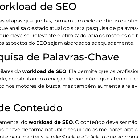
rkload de SEO
s etapas que, juntas, formam um ciclo contínuo de otimi
e analisa o estado atual do site; a pesquisa de palavras
, que deve ser relevante e otimizado para os motores d
s os aspectos do SEO sejam abordados adequadamente.
quisa de Palavras-Chave
ilares do
workload de SEO
. Ela permite que os profiss
ndo, possibilitando a criação de conteúdo que atenda a
to nos motores de busca, mas também aumenta a relevâ
 de Conteúdo
damental do
workload de SEO
. O conteúdo deve ser nã
as-chave de forma natural e seguindo as melhores prátic
te para manter sua relevância e eficácia, o que adicion