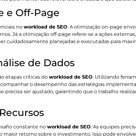
 e Off-Page
enciais no
workload de SEO
. A otimização on-page envo
rnos. Já a otimização off-page refere-se a ações externa
er cuidadosamente planejadas e executadas para maximi
álise de Dados
o etapas críticas do
workload de SEO
. Utilizando ferr
 acompanhar o desempenho das estratégias implementad
ue precisa ser ajustado, garantindo que o trabalho reali
 Recursos
esafio constante no
workload de SEO
. As equipes preci
 o maior retorno sobre o investimento. Isso pode envolve